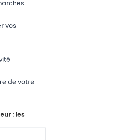
émarches
r vos
:
vité
re de votre
ur : les