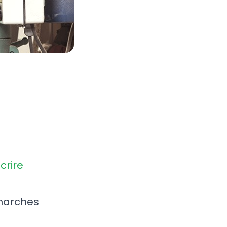
scrire
émarches