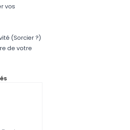
r vos
:
ité (Sorcier ?)
re de votre
lés