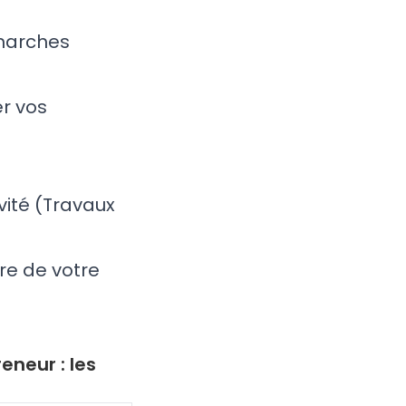
émarches
r vos
:
vité (Travaux
re de votre
neur : les