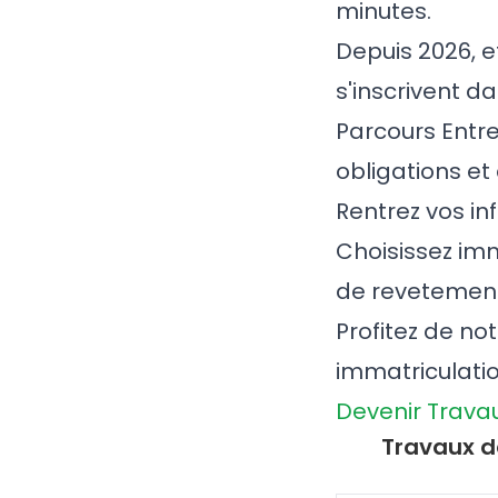
minutes.
Depuis 2026, e
s'inscrivent da
Parcours Entr
obligations et
Rentrez vos in
Choisissez imm
de revetement
Profitez de no
immatriculati
Devenir Trava
Travaux d