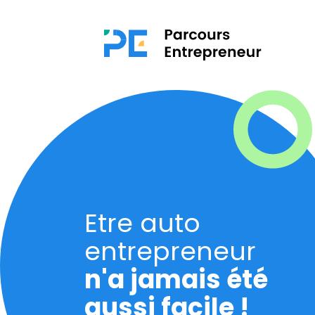
Etre auto
entrepreneur
n'a jamais été
aussi facile !