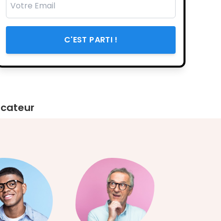
C'EST PARTI !
ficateur