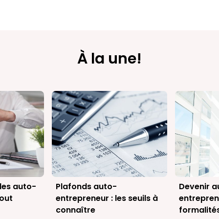
À la une!
des auto-
Plafonds auto-
Devenir a
tout
entrepreneur : les seuils à
entreprene
connaître
formalité