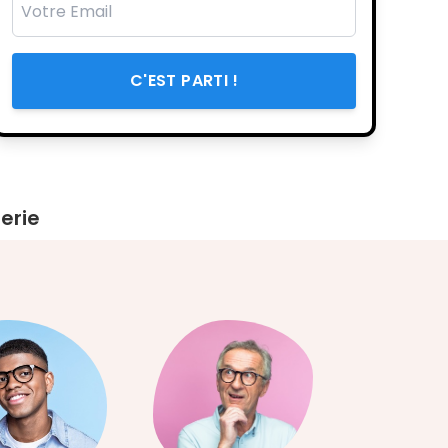
C'EST PARTI !
erie