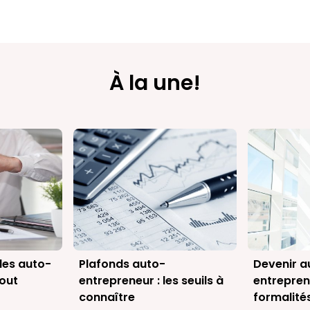
À la une!
des auto-
Plafonds auto-
Devenir a
tout
entrepreneur : les seuils à
entreprene
connaître
formalité