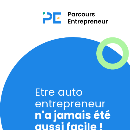
Etre auto
entrepreneur
n'a jamais été
aussi facile !