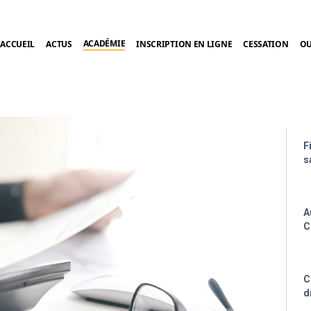
ACADÉMIE
ACCUEIL
ACTUS
INSCRIPTION EN LIGNE
CESSATION
OU
F
s
A
C
C
d