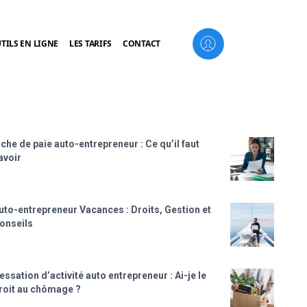
TILS EN LIGNE
LES TARIFS
CONTACT
iche de paie auto-entrepreneur : Ce qu’il faut
avoir
uto-entrepreneur Vacances : Droits, Gestion et
onseils
essation d’activité auto entrepreneur : Ai-je le
roit au chômage ?